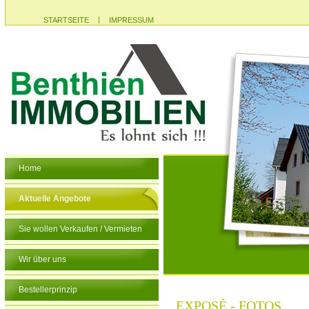
|
STARTSEITE
IMPRESSUM
Home
Aktuelle Angebote
Sie wollen Verkaufen / Vermieten
Wir über uns
Bestellerprinzip
EXPOSÉ - FOTOS