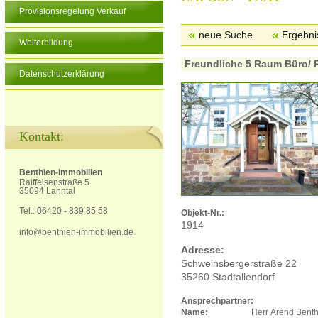
Provisionsregelung Verkauf
neue Suche
Ergebnis
Weiterbildung
Freundliche 5 Raum Büro/ Pr
Datenschutzerklärung
Kontakt:
Benthien-Immobilien
Raiffeisenstraße 5
35094 Lahntal
Tel.: 06420 - 839 85 58
Objekt-Nr.:
1914
info@benthien-immobilien.de
Adresse:
Schweinsbergerstraße 22
35260 Stadtallendorf
Ansprechpartner:
Name:
Herr Arend Bent