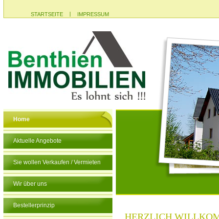
|
STARTSEITE
IMPRESSUM
Home
Aktuelle Angebote
Sie wollen Verkaufen / Vermieten
Wir über uns
Bestellerprinzip
HERZLICH WILLKO