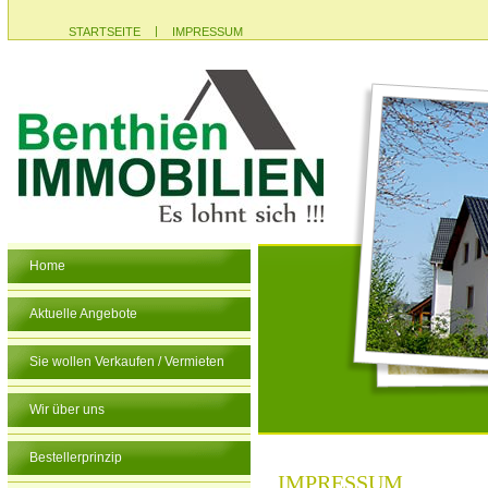
|
STARTSEITE
IMPRESSUM
Home
Aktuelle Angebote
Sie wollen Verkaufen / Vermieten
Wir über uns
Bestellerprinzip
IMPRESSUM