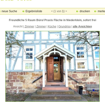
neue Suche
Ergebnisliste
< (1 von
1
) >
drucken
merk
Freundliche 5 Raum Büro/ Praxis Fläche in Niederklein, sofort frei
Ansicht |
Zimmer
|
Zimmer
|
Küche
|
Grundriss
|
alle Ansichten