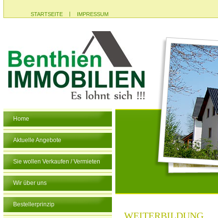
|
STARTSEITE
IMPRESSUM
Home
Aktuelle Angebote
Sie wollen Verkaufen / Vermieten
Wir über uns
Bestellerprinzip
WEITERBILDUNG