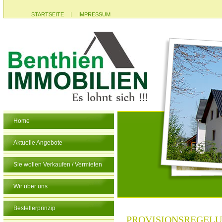
|
STARTSEITE
IMPRESSUM
Home
Aktuelle Angebote
Sie wollen Verkaufen / Vermieten
Wir über uns
Bestellerprinzip
PROVISIONSREGEL