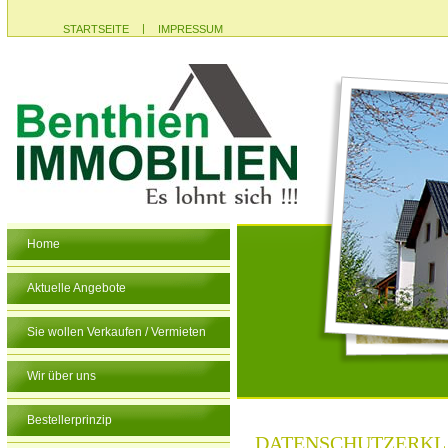
|
STARTSEITE
IMPRESSUM
Home
Aktuelle Angebote
Sie wollen Verkaufen / Vermieten
Wir über uns
Bestellerprinzip
DATENSCHUTZERK