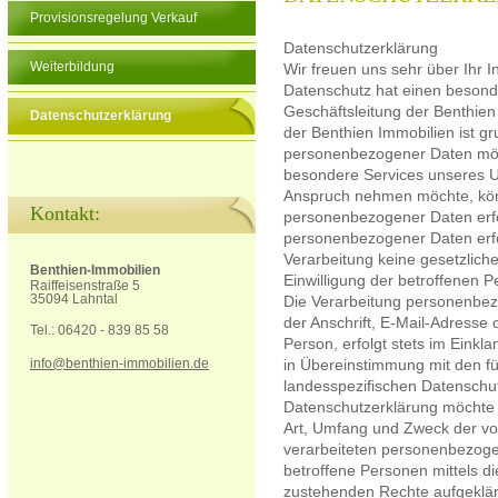
Provisionsregelung Verkauf
Datenschutzerklärung
Weiterbildung
Wir freuen uns sehr über Ihr
Datenschutz hat einen besonde
Geschäftsleitung der Benthien
Datenschutzerklärung
der Benthien Immobilien ist g
personenbezogener Daten mögl
besondere Services unseres U
Anspruch nehmen möchte, kön
Kontakt:
personenbezogener Daten erfor
personenbezogener Daten erfor
Verarbeitung keine gesetzliche
Benthien-Immobilien
Einwilligung der betroffenen P
Raiffeisenstraße 5
35094 Lahntal
Die Verarbeitung personenbez
der Anschrift, E-Mail-Adresse
Tel.: 06420 - 839 85 58
Person, erfolgt stets im Eink
info@benthien-immobilien.de
in Übereinstimmung mit den fü
landesspezifischen Datenschu
Datenschutzerklärung möchte 
Art, Umfang und Zweck der v
verarbeiteten personenbezoge
betroffene Personen mittels d
zustehenden Rechte aufgeklär