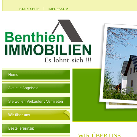
|
STARTSEITE
IMPRESSUM
Home
Aktuelle Angebote
Sie wollen Verkaufen / Vermieten
Wir über uns
Bestellerprinzip
WIR ÜBER UNS