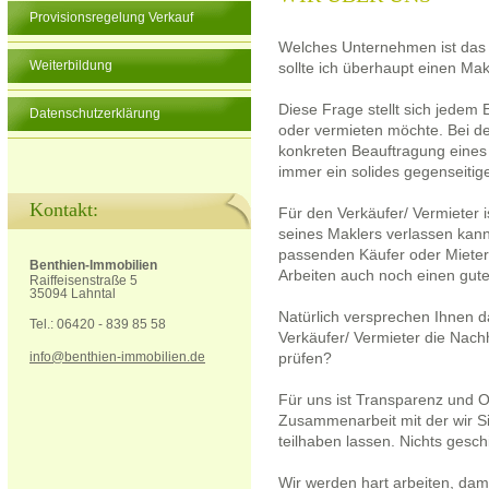
Provisionsregelung Verkauf
Welches Unternehmen ist das 
Weiterbildung
sollte ich überhaupt einen Mak
Diese Frage stellt sich jedem
Datenschutzerklärung
oder vermieten möchte. Bei d
konkreten Beauftragung eines
immer ein solides gegenseitige
Kontakt:
Für den Verkäufer/ Vermieter is
seines Maklers verlassen kann
passenden Käufer oder Mieter 
Benthien-Immobilien
Arbeiten auch noch einen guten
Raiffeisenstraße 5
35094 Lahntal
Natürlich versprechen Ihnen d
Tel.: 06420 - 839 85 58
Verkäufer/ Vermieter die Nach
info@benthien-immobilien.de
prüfen?
Für uns ist Transparenz und Of
Zusammenarbeit mit der wir Si
teilhaben lassen. Nichts gesch
Wir werden hart arbeiten, dami